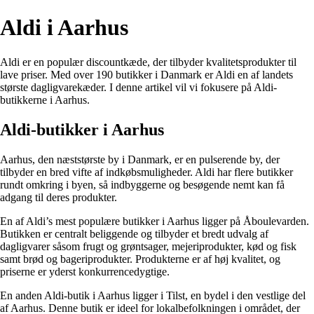
Aldi i Aarhus
Aldi er en populær discountkæde, der tilbyder kvalitetsprodukter til
lave priser. Med over 190 butikker i Danmark er Aldi en af landets
største dagligvarekæder. I denne artikel vil vi fokusere på Aldi-
butikkerne i Aarhus.
Aldi-butikker i Aarhus
Aarhus, den næststørste by i Danmark, er en pulserende by, der
tilbyder en bred vifte af indkøbsmuligheder. Aldi har flere butikker
rundt omkring i byen, så indbyggerne og besøgende nemt kan få
adgang til deres produkter.
En af Aldi’s mest populære butikker i Aarhus ligger på Åboulevarden.
Butikken er centralt beliggende og tilbyder et bredt udvalg af
dagligvarer såsom frugt og grøntsager, mejeriprodukter, kød og fisk
samt brød og bageriprodukter. Produkterne er af høj kvalitet, og
priserne er yderst konkurrencedygtige.
En anden Aldi-butik i Aarhus ligger i Tilst, en bydel i den vestlige del
af Aarhus. Denne butik er ideel for lokalbefolkningen i området, der