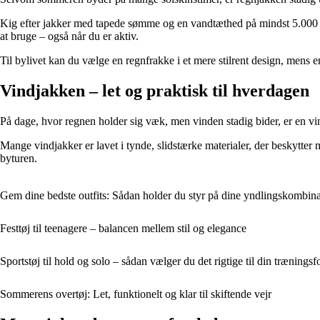
Kig efter jakker med tapede sømme og en vandtæthed på mindst 5.000 mm
at bruge – også når du er aktiv.
Til bylivet kan du vælge en regnfrakke i et mere stilrent design, mens en
Vindjakken – let og praktisk til hverdagen
På dage, hvor regnen holder sig væk, men vinden stadig bider, er en vin
Mange vindjakker er lavet i tynde, slidstærke materialer, der beskytter m
byturen.
Gem dine bedste outfits: Sådan holder du styr på dine yndlingskombina
Festtøj til teenagere – balancen mellem stil og elegance
Sportstøj til hold og solo – sådan vælger du det rigtige til din trænings
Sommerens overtøj: Let, funktionelt og klar til skiftende vejr