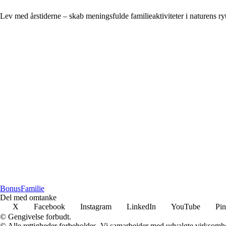
Lev med årstiderne – skab meningsfulde familieaktiviteter i naturens r
Bonus
Familie
Del med omtanke
X
Facebook
Instagram
LinkedIn
YouTube
Pin
© Gengivelse forbudt.
© Alle rettigheder forbeholdes. Vi samarbejder med udvalgte virksomhed