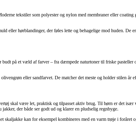
oderne tekstiler som polyester og nylon med membraner eller coating gi
ld eller hørblandinger, der føles lette og behagelige mod huden. De er 
t på et væld af farver – fra dæmpede naturtoner til friske pasteller og 
olivengrøn eller sandfarvet. De matcher det meste og holder stilen år eft
j skal være let, praktisk og tilpasset aktiv brug. Til børn er det især v
jakker, der både ser godt ud og klarer en pludselig regnbyge.
 let skaljakke kan for eksempel kombineres med en varm trøje i foråret 