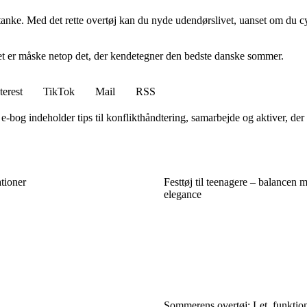
e. Med det rette overtøj kan du nyde udendørslivet, uanset om du cykle
 det er måske netop det, der kendetegner den bedste danske sommer.
terest
TikTok
Mail
RSS
og indeholder tips til konflikthåndtering, samarbejde og aktiver, der
tioner
Festtøj til teenagere – balancen m
elegance
Sommerens overtøj: Let, funktione