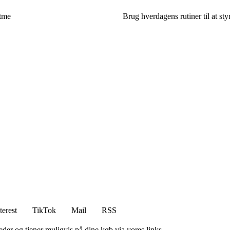
ytme
Brug hverdagens rutiner til at sty
terest
TikTok
Mail
RSS
er og tjener muligvis på dine køb via vores links.