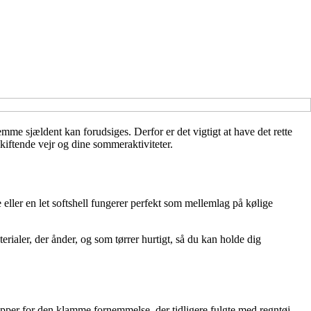
e sjældent kan forudsiges. Derfor er det vigtigt at have det rette
 skiftende vejr og dine sommeraktiviteter.
 eller en let softshell fungerer perfekt som mellemlag på kølige
rialer, der ånder, og som tørrer hurtigt, så du kan holde dig
pper for den klamme fornemmelse, der tidligere fulgte med regntøj.