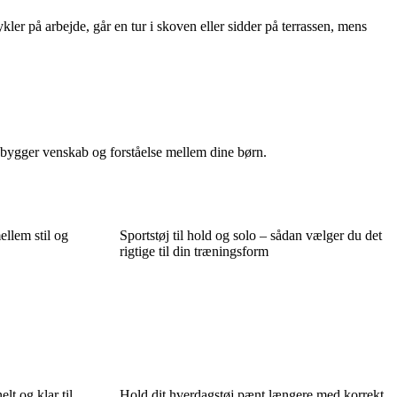
r på arbejde, går en tur i skoven eller sidder på terrassen, mens
 bygger venskab og forståelse mellem dine børn.
ellem stil og
Sportstøj til hold og solo – sådan vælger du det
rigtige til din træningsform
lt og klar til
Hold dit hverdagstøj pænt længere med korrekt