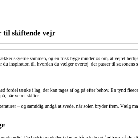
til skiftende vejr
kker skyerne sammen, og en frisk byge minder os om, at vejret herhjemm
 får du inspiration til, hvordan du vælger overtøj, der passer til sæsonens
ed fordel tænke i lag, der kan tages af og på efter behov. En tynd fleece
, når vejret skifter.
peraturer – og samtidig undgå at svede, når solen bryder frem. Vælg mate
ge
ndværlig. De bedste modeller i dag er både lette og åndbare, så du sli