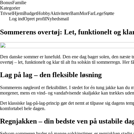
Bonus
Familie
Kategorier
Trivsel
Hjem
Budget
Hobby
Aktiviteter
Barn
Mor
Far
Lege
Støtte
Log ind
Opret profil
Nyhedsmail
Sommerens overtøj: Let, funktionelt og klar 
Den danske sommer er lunefuld. Den ene dag bager solen, den næste træ
overtøj – let, funktionelt og klar til alt fra solskin til sommerregn. Her
Lag på lag – den fleksible løsning
Sommerens nøgleord er fleksibilitet. I stedet for én tung jakke kan du m
morgener, mens en vind- og vandafvisende skaljakke kan trækkes udenpå
Det klassiske lag-på-lag-princip gør det nemt at tilpasse sig dagens tem
komfortabel hele dagen.
Regnjakken – din bedste ven på ustabile da
Selvom sommeren byder på mange solskinstimer, er regnjakken stadig uu