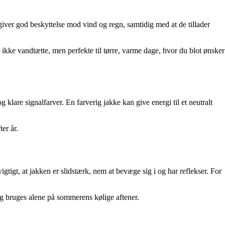
ver god beskyttelse mod vind og regn, samtidig med at de tillader
ikke vandtætte, men perfekte til tørre, varme dage, hvor du blot ønsker
klare signalfarver. En farverig jakke kan give energi til et neutralt
er år.
igtigt, at jakken er slidstærk, nem at bevæge sig i og har reflekser. For
og bruges alene på sommerens kølige aftener.