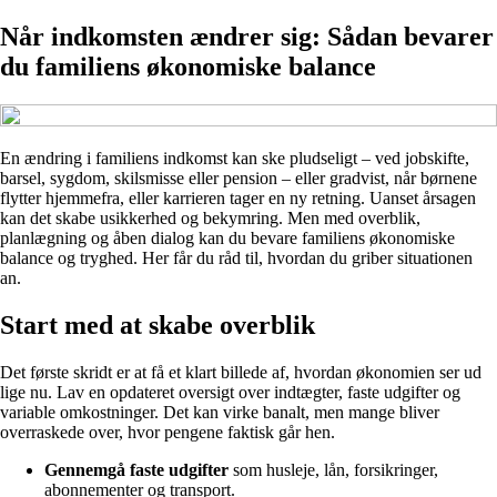
Når indkomsten ændrer sig: Sådan bevarer
du familiens økonomiske balance
En ændring i familiens indkomst kan ske pludseligt – ved jobskifte,
barsel, sygdom, skilsmisse eller pension – eller gradvist, når børnene
flytter hjemmefra, eller karrieren tager en ny retning. Uanset årsagen
kan det skabe usikkerhed og bekymring. Men med overblik,
planlægning og åben dialog kan du bevare familiens økonomiske
balance og tryghed. Her får du råd til, hvordan du griber situationen
an.
Start med at skabe overblik
Det første skridt er at få et klart billede af, hvordan økonomien ser ud
lige nu. Lav en opdateret oversigt over indtægter, faste udgifter og
variable omkostninger. Det kan virke banalt, men mange bliver
overraskede over, hvor pengene faktisk går hen.
Gennemgå faste udgifter
som husleje, lån, forsikringer,
abonnementer og transport.