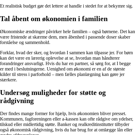
Et realistisk budget gør det lettere at handle i stedet for at bekymre sig.
Tal åbent om økonomien i familien
Økonomiske ændringer påvirker hele familien – også børnene. Det kan
være fristende at skærme dem, men åbenhed i passende doser skaber
forståelse og sammenhold.
Forklar, hvad der sker, og hvordan I sammen kan tilpasse jer. For børn
kan det være en lærerig oplevelse at se, hvordan man håndterer
forandringer ansvarligt. Hvis du har en partner, så sørg for, at I begge
er med i beslutningerne. Uenighed om økonomi er en af de største
kilder til stress i parforhold – men fælles planlægning kan gøre jer
stærkere.
Undersøg muligheder for støtte og
rådgivning
Der findes mange former for hjælp, hvis økonomien bliver presset.
Kommunen, fagforeningen eller a-kassen kan ofte rådgive om ydelser,
tilskud eller midlertidig støtte. Banker og realkreditinstitutter tilbyder
også økonomisk rådgivning, hvis du har brug for at omlægge lån eller