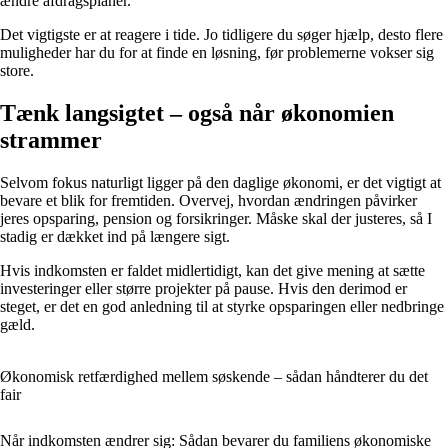
ændre afdragsplaner.
Det vigtigste er at reagere i tide. Jo tidligere du søger hjælp, desto flere
muligheder har du for at finde en løsning, før problemerne vokser sig
store.
Tænk langsigtet – også når økonomien
strammer
Selvom fokus naturligt ligger på den daglige økonomi, er det vigtigt at
bevare et blik for fremtiden. Overvej, hvordan ændringen påvirker
jeres opsparing, pension og forsikringer. Måske skal der justeres, så I
stadig er dækket ind på længere sigt.
Hvis indkomsten er faldet midlertidigt, kan det give mening at sætte
investeringer eller større projekter på pause. Hvis den derimod er
steget, er det en god anledning til at styrke opsparingen eller nedbringe
gæld.
Økonomisk retfærdighed mellem søskende – sådan håndterer du det
fair
Når indkomsten ændrer sig: Sådan bevarer du familiens økonomiske