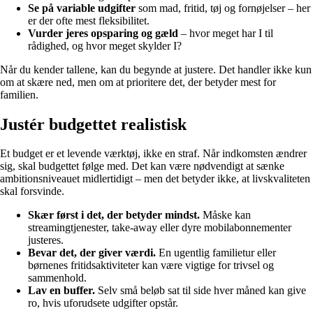
Se på variable udgifter
som mad, fritid, tøj og fornøjelser – her
er der ofte mest fleksibilitet.
Vurder jeres opsparing og gæld
– hvor meget har I til
rådighed, og hvor meget skylder I?
Når du kender tallene, kan du begynde at justere. Det handler ikke kun
om at skære ned, men om at prioritere det, der betyder mest for
familien.
Justér budgettet realistisk
Et budget er et levende værktøj, ikke en straf. Når indkomsten ændrer
sig, skal budgettet følge med. Det kan være nødvendigt at sænke
ambitionsniveauet midlertidigt – men det betyder ikke, at livskvaliteten
skal forsvinde.
Skær først i det, der betyder mindst.
Måske kan
streamingtjenester, take-away eller dyre mobilabonnementer
justeres.
Bevar det, der giver værdi.
En ugentlig familietur eller
børnenes fritidsaktiviteter kan være vigtige for trivsel og
sammenhold.
Lav en buffer.
Selv små beløb sat til side hver måned kan give
ro, hvis uforudsete udgifter opstår.