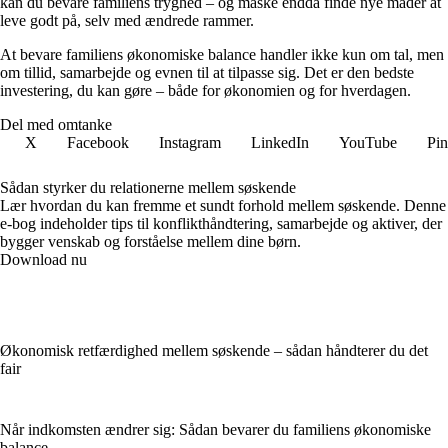
kan du bevare familiens tryghed – og måske endda finde nye måder at
leve godt på, selv med ændrede rammer.
At bevare familiens økonomiske balance handler ikke kun om tal, men
om tillid, samarbejde og evnen til at tilpasse sig. Det er den bedste
investering, du kan gøre – både for økonomien og for hverdagen.
Del med omtanke
X
Facebook
Instagram
LinkedIn
YouTube
Pin
Sådan styrker du relationerne mellem søskende
Lær hvordan du kan fremme et sundt forhold mellem søskende. Denne
e-bog indeholder tips til konflikthåndtering, samarbejde og aktiver, der
bygger venskab og forståelse mellem dine børn.
Download nu
Økonomisk retfærdighed mellem søskende – sådan håndterer du det
fair
Når indkomsten ændrer sig: Sådan bevarer du familiens økonomiske
balance