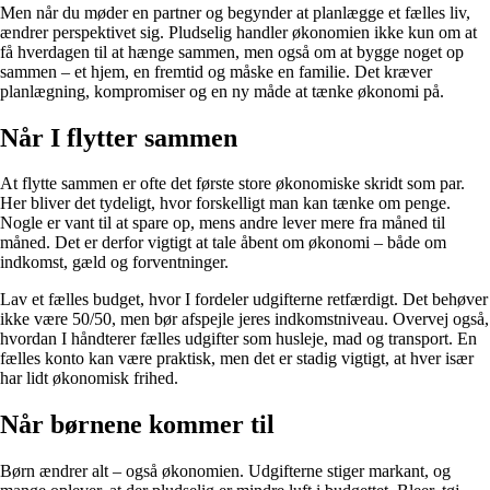
Men når du møder en partner og begynder at planlægge et fælles liv,
ændrer perspektivet sig. Pludselig handler økonomien ikke kun om at
få hverdagen til at hænge sammen, men også om at bygge noget op
sammen – et hjem, en fremtid og måske en familie. Det kræver
planlægning, kompromiser og en ny måde at tænke økonomi på.
Når I flytter sammen
At flytte sammen er ofte det første store økonomiske skridt som par.
Her bliver det tydeligt, hvor forskelligt man kan tænke om penge.
Nogle er vant til at spare op, mens andre lever mere fra måned til
måned. Det er derfor vigtigt at tale åbent om økonomi – både om
indkomst, gæld og forventninger.
Lav et fælles budget, hvor I fordeler udgifterne retfærdigt. Det behøver
ikke være 50/50, men bør afspejle jeres indkomstniveau. Overvej også,
hvordan I håndterer fælles udgifter som husleje, mad og transport. En
fælles konto kan være praktisk, men det er stadig vigtigt, at hver især
har lidt økonomisk frihed.
Når børnene kommer til
Børn ændrer alt – også økonomien. Udgifterne stiger markant, og