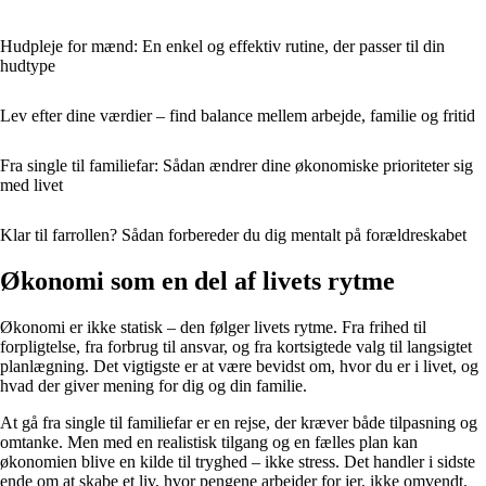
Hudpleje for mænd: En enkel og effektiv rutine, der passer til din
hudtype
Lev efter dine værdier – find balance mellem arbejde, familie og fritid
Fra single til familiefar: Sådan ændrer dine økonomiske prioriteter sig
med livet
Klar til farrollen? Sådan forbereder du dig mentalt på forældreskabet
Økonomi som en del af livets rytme
Økonomi er ikke statisk – den følger livets rytme. Fra frihed til
forpligtelse, fra forbrug til ansvar, og fra kortsigtede valg til langsigtet
planlægning. Det vigtigste er at være bevidst om, hvor du er i livet, og
hvad der giver mening for dig og din familie.
At gå fra single til familiefar er en rejse, der kræver både tilpasning og
omtanke. Men med en realistisk tilgang og en fælles plan kan
økonomien blive en kilde til tryghed – ikke stress. Det handler i sidste
ende om at skabe et liv, hvor pengene arbejder for jer, ikke omvendt.