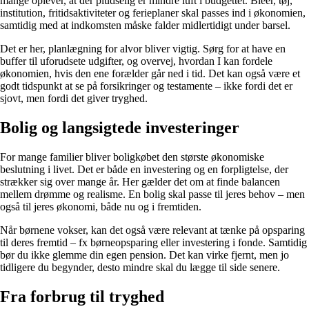
mange oplever, at der pludselig er mindre luft i budgettet. Bleer, tøj,
institution, fritidsaktiviteter og ferieplaner skal passes ind i økonomien,
samtidig med at indkomsten måske falder midlertidigt under barsel.
Det er her, planlægning for alvor bliver vigtig. Sørg for at have en
buffer til uforudsete udgifter, og overvej, hvordan I kan fordele
økonomien, hvis den ene forælder går ned i tid. Det kan også være et
godt tidspunkt at se på forsikringer og testamente – ikke fordi det er
sjovt, men fordi det giver tryghed.
Bolig og langsigtede investeringer
For mange familier bliver boligkøbet den største økonomiske
beslutning i livet. Det er både en investering og en forpligtelse, der
strækker sig over mange år. Her gælder det om at finde balancen
mellem drømme og realisme. En bolig skal passe til jeres behov – men
også til jeres økonomi, både nu og i fremtiden.
Når børnene vokser, kan det også være relevant at tænke på opsparing
til deres fremtid – fx børneopsparing eller investering i fonde. Samtidig
bør du ikke glemme din egen pension. Det kan virke fjernt, men jo
tidligere du begynder, desto mindre skal du lægge til side senere.
Fra forbrug til tryghed