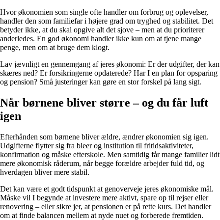
Hvor økonomien som single ofte handler om forbrug og oplevelser,
handler den som familiefar i højere grad om tryghed og stabilitet. Det
betyder ikke, at du skal opgive alt det sjove – men at du prioriterer
anderledes. En god økonomi handler ikke kun om at tjene mange
penge, men om at bruge dem klogt.
Lav jævnligt en gennemgang af jeres økonomi: Er der udgifter, der kan
skæres ned? Er forsikringerne opdaterede? Har I en plan for opsparing
og pension? Små justeringer kan gøre en stor forskel på lang sigt.
Når børnene bliver større – og du får luft
igen
Efterhånden som børnene bliver ældre, ændrer økonomien sig igen.
Udgifterne flytter sig fra bleer og institution til fritidsaktiviteter,
konfirmation og måske efterskole. Men samtidig får mange familier lidt
mere økonomisk råderum, når begge forældre arbejder fuld tid, og
hverdagen bliver mere stabil.
Det kan være et godt tidspunkt at genoverveje jeres økonomiske mål.
Måske vil I begynde at investere mere aktivt, spare op til rejser eller
renovering – eller sikre jer, at pensionen er på rette kurs. Det handler
om at finde balancen mellem at nyde nuet og forberede fremtiden.