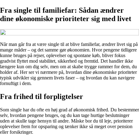
Fra single til familiefar: Sådan ændrer
dine økonomiske prioriteter sig med livet
Når man går fra at være single til at blive familiefar, ændrer livet sig på
mange måder – og det samme gør økonomien. Hvor pengene tidligere
kunne bruges på rejser, oplevelser og spontane køb, bliver fokus
gradvist flyttet mod stabilitet, sikkerhed og fremtid. Det handler ikke
længere kun om dig selv, men om at skabe trygge rammer for dem, du
holder af. Her ser vi nærmere på, hvordan dine økonomiske prioriteter
typisk udvikler sig gennem livets faser – og hvordan du kan navigere
fornuftigt i dem.
Fra frihed til forpligtelser
Som single har du ofte en høj grad af økonomisk frihed. Du bestemmer
selv, hvordan pengene bruges, og du kan tage hurtige beslutninger
uden at skulle tage hensyn til andre. Måske bor du til leje, prioriterer
oplevelser frem for opsparing og tænker ikke så meget over pension
eller forsikringer.