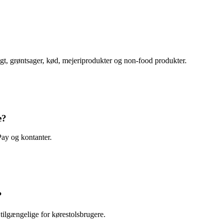
ugt, grøntsager, kød, mejeriprodukter og non-food produkter.
e?
Pay og kontanter.
?
ilgængelige for kørestolsbrugere.