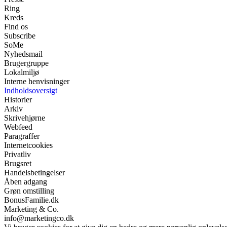
Ring
Kreds
Find os
Subscribe
SoMe
Nyhedsmail
Brugergruppe
Lokalmiljø
Interne henvisninger
Indholdsoversigt
Historier
Arkiv
Skrivehjørne
Webfeed
Paragraffer
Internetcookies
Privatliv
Brugsret
Handelsbetingelser
Åben adgang
Grøn omstilling
BonusFamilie.dk
Marketing & Co.
info@marketingco.dk