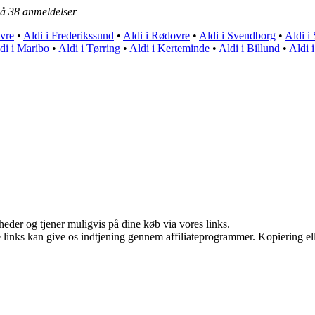
på
38
anmeldelser
vre
•
Aldi i Frederikssund
•
Aldi i Rødovre
•
Aldi i Svendborg
•
Aldi i
di i Maribo
•
Aldi i Tørring
•
Aldi i Kerteminde
•
Aldi i Billund
•
Aldi 
eder og tjener muligvis på dine køb via vores links.
le links kan give os indtjening gennem affiliateprogrammer. Kopiering ell