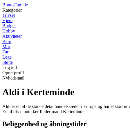
Bonus
Familie
Kategorier
Trivsel
Hjem
Budget
Hobby
Aktiviteter
Barn
Mor
Far
Lege
Støtte
Log ind
Opret profil
Nyhedsmail
Aldi i Kerteminde
Aldi er en af de største detailhandelskæder i Europa og har et stort udv
En af disse butikker finder man i Kerteminde.
Beliggenhed og åbningstider