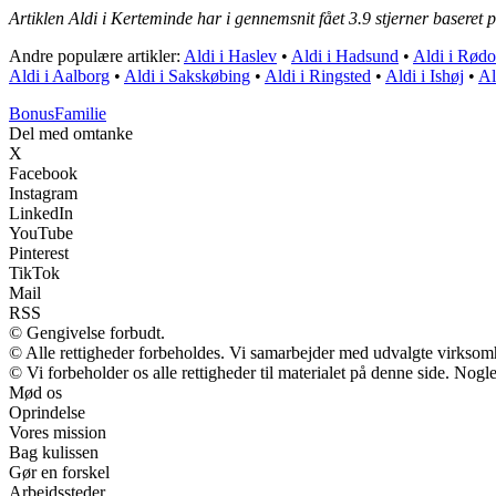
Artiklen Aldi i Kerteminde har i gennemsnit fået
3.9
stjerner baseret 
Andre populære artikler:
Aldi i Haslev
•
Aldi i Hadsund
•
Aldi i Rødo
Aldi i Aalborg
•
Aldi i Sakskøbing
•
Aldi i Ringsted
•
Aldi i Ishøj
•
Al
Bonus
Familie
Del med omtanke
X
Facebook
Instagram
LinkedIn
YouTube
Pinterest
TikTok
Mail
RSS
© Gengivelse forbudt.
© Alle rettigheder forbeholdes. Vi samarbejder med udvalgte virksomh
© Vi forbeholder os alle rettigheder til materialet på denne side. Nog
Mød os
Oprindelse
Vores mission
Bag kulissen
Gør en forskel
Arbejdssteder