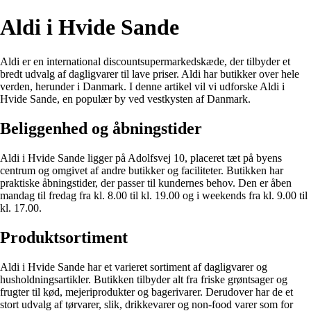
Aldi i Hvide Sande
Aldi er en international discountsupermarkedskæde, der tilbyder et
bredt udvalg af dagligvarer til lave priser. Aldi har butikker over hele
verden, herunder i Danmark. I denne artikel vil vi udforske Aldi i
Hvide Sande, en populær by ved vestkysten af ​​Danmark.
Beliggenhed og åbningstider
Aldi i Hvide Sande ligger på Adolfsvej 10, placeret tæt på byens
centrum og omgivet af andre butikker og faciliteter. Butikken har
praktiske åbningstider, der passer til kundernes behov. Den er åben
mandag til fredag fra kl. 8.00 til kl. 19.00 og i weekends fra kl. 9.00 til
kl. 17.00.
Produktsortiment
Aldi i Hvide Sande har et varieret sortiment af dagligvarer og
husholdningsartikler. Butikken tilbyder alt fra friske grøntsager og
frugter til kød, mejeriprodukter og bagerivarer. Derudover har de et
stort udvalg af tørvarer, slik, drikkevarer og non-food varer som for