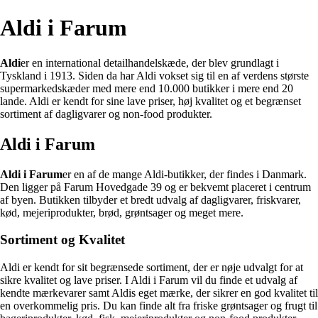
Aldi i Farum
Aldi
er en international detailhandelskæde, der blev grundlagt i
Tyskland i 1913. Siden da har Aldi vokset sig til en af verdens største
supermarkedskæder med mere end 10.000 butikker i mere end 20
lande. Aldi er kendt for sine lave priser, høj kvalitet og et begrænset
sortiment af dagligvarer og non-food produkter.
Aldi i Farum
Aldi i Farum
er en af de mange Aldi-butikker, der findes i Danmark.
Den ligger på Farum Hovedgade 39 og er bekvemt placeret i centrum
af byen. Butikken tilbyder et bredt udvalg af dagligvarer, friskvarer,
kød, mejeriprodukter, brød, grøntsager og meget mere.
Sortiment og Kvalitet
Aldi er kendt for sit begrænsede sortiment, der er nøje udvalgt for at
sikre kvalitet og lave priser. I Aldi i Farum vil du finde et udvalg af
kendte mærkevarer samt Aldis eget mærke, der sikrer en god kvalitet til
en overkommelig pris. Du kan finde alt fra friske grøntsager og frugt til