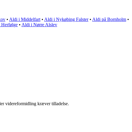
kov
•
Aldi i Middelfart
•
Aldi i Nykøbing Falster
•
Aldi på Bornholm
•
i Herfølge
•
Aldi i Nørre Alslev
er videreformidling kræver tilladelse.