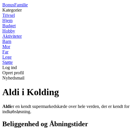
Bonus
Familie
Kategorier
Trivsel
Hjem
Budget
Hobby
Aktiviteter
Barn
Mor
Far
Lege
Støtte
Log ind
Opret profil
Nyhedsmail
Aldi i Kolding
Aldi
er en kendt supermarkedskæde over hele verden, der er kendt for s
indkøbsløsning.
Beliggenhed og Åbningstider