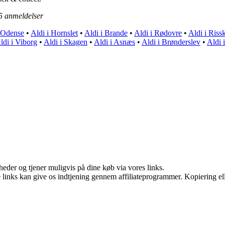
5
anmeldelser
i Odense
•
Aldi i Hornslet
•
Aldi i Brande
•
Aldi i Rødovre
•
Aldi i Riss
ldi i Viborg
•
Aldi i Skagen
•
Aldi i Asnæs
•
Aldi i Brønderslev
•
Aldi 
eder og tjener muligvis på dine køb via vores links.
le links kan give os indtjening gennem affiliateprogrammer. Kopiering ell