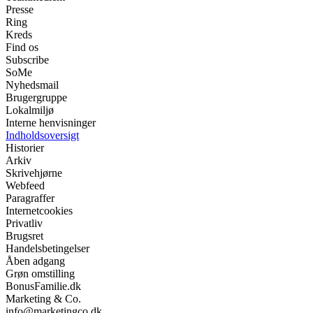
Presse
Ring
Kreds
Find os
Subscribe
SoMe
Nyhedsmail
Brugergruppe
Lokalmiljø
Interne henvisninger
Indholdsoversigt
Historier
Arkiv
Skrivehjørne
Webfeed
Paragraffer
Internetcookies
Privatliv
Brugsret
Handelsbetingelser
Åben adgang
Grøn omstilling
BonusFamilie.dk
Marketing & Co.
info@marketingco.dk