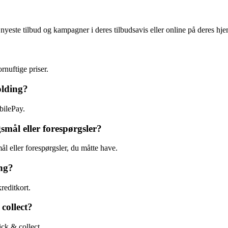
 nyeste tilbud og kampagner i deres tilbudsavis eller online på deres hj
ornuftige priser.
olding?
bilePay.
smål eller forespørgsler?
mål eller forespørgsler, du måtte have.
ing?
reditkort.
 collect?
ick & collect.