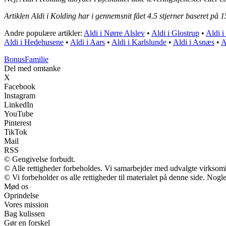
Artiklen Aldi i Kolding har i gennemsnit fået
4.5
stjerner baseret på
1
Andre populære artikler:
Aldi i Nørre Alslev
•
Aldi i Glostrup
•
Aldi 
Aldi i Hedehusene
•
Aldi i Aars
•
Aldi i Karlslunde
•
Aldi i Asnæs
•
A
Bonus
Familie
Del med omtanke
X
Facebook
Instagram
LinkedIn
YouTube
Pinterest
TikTok
Mail
RSS
© Gengivelse forbudt.
© Alle rettigheder forbeholdes. Vi samarbejder med udvalgte virksomh
© Vi forbeholder os alle rettigheder til materialet på denne side. Nog
Mød os
Oprindelse
Vores mission
Bag kulissen
Gør en forskel